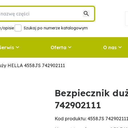
/opisie
Szukaj po numerze katalogowym
Serwis
Oferta
O nas
duży HELLA 4558JS 742902111
Bezpiecznik du
742902111
Kod produktu: 4558JS 74290211