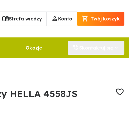
Strefa wiedzy
Konto
Twój koszyk
Okazje
Skontaktuj się
ży HELLA 4558JS
1