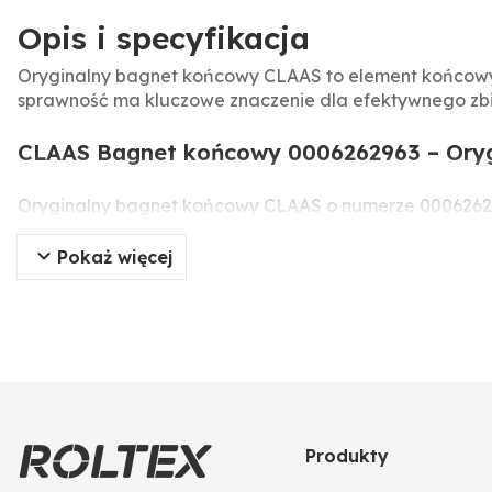
Opis i specyfikacja
Oryginalny bagnet końcowy CLAAS to element końcowy
sprawność ma kluczowe znaczenie dla efektywnego zbi
CLAAS Bagnet końcowy 0006262963 – Oryg
Oryginalny bagnet końcowy CLAAS o numerze 00062629
zagęszczanie i kierowanie materiału do podajnika. Wym
Pokaż więcej
Specyfikacja produktu
Producent:
CLAAS
Typ części:
Bagnet końcowy
Numer części:
0006262963
Numery porównawcze:
6262963, 0006262963
Zastosowanie:
Hedery kombajnów CLAAS
Rodzaj:
Oryginalna część
Produkty