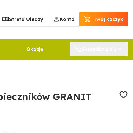
Strefa wiedzy
Konto
Twój koszyk
Okazje
Skontaktuj się
pieczników GRANIT