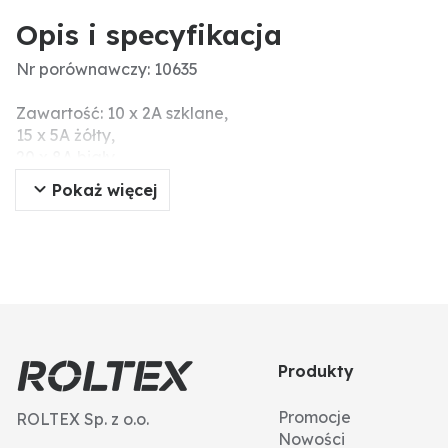
Opis i specyfikacja
Nr porównawczy: 10635
Zawartość: 10 x 2A szklane,
15 x 5A żółty,
20 x 8A biały,
15 x 16A czerwony,
Pokaż więcej
15 x 25A niebieski,
1 x złącze kablowe do bezpieczników 2A, 2 x złącza k
Menke-Nr.: 48184
Dodatkowe informacje:
bezpieczniki ceramiczne
15x 5A, kolor żółty
20x 8A, kolor biały
15x 16A, kolor czerwony
15x 25A, kolor niebieski
Produkty
bezpieczniki szklane
10x 2A, szkło
Promocje
ROLTEX Sp. z o.o.
Nowości
1x łącznik kabla