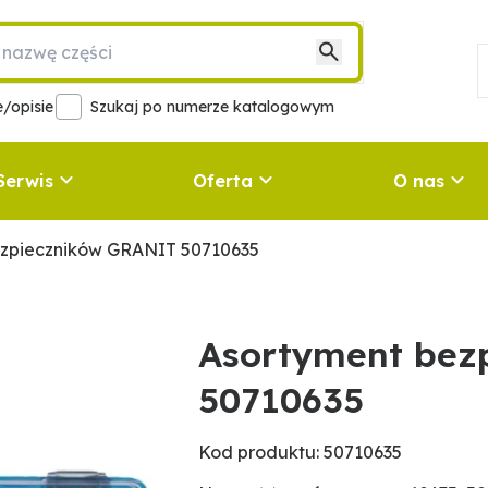
/opisie
Szukaj po numerze katalogowym
Serwis
Oferta
O nas
ezpieczników GRANIT 50710635
Asortyment bez
50710635
Kod produktu: 50710635