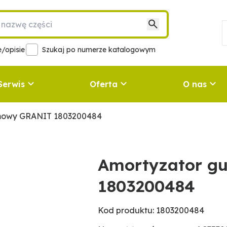
/opisie
Szukaj po numerze katalogowym
Serwis
Oferta
O nas
mowy GRANIT 1803200484
Amortyzator 
1803200484
Kod produktu: 1803200484