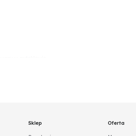
zewany w autoklawie
Sklep
Oferta