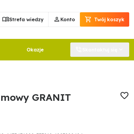
Strefa wiedzy
Konto
Twój koszyk
Okazje
Skontaktuj się
gumowy GRANIT