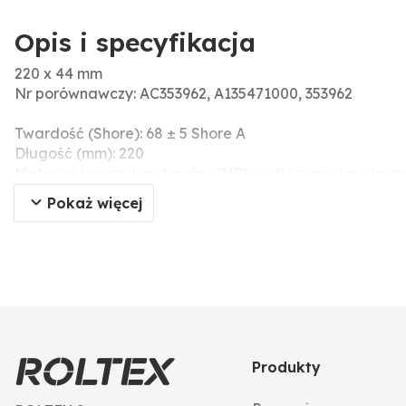
Opis i specyfikacja
220 x 44 mm
Nr porównawczy: AC353962, A135471000, 353962
Twardość (Shore): 68 ± 5 Shore A
Długość (mm): 220
Materiał: kauczuk naturalny (NR), wytłaczany i podgr
wyprodukowano zgodnie z normą ISO 3302-1 E2
Pokaż więcej
Ø (mm): 44
Informacje dodatkowe: MADE IN GERMANY
Produkty