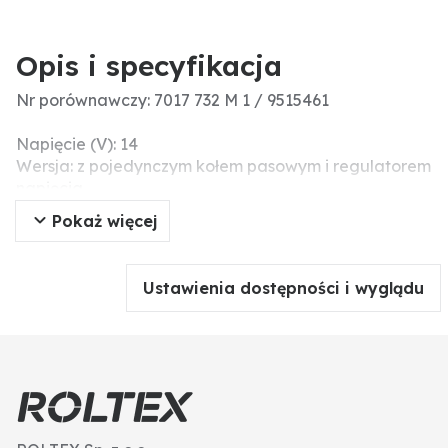
Opis i specyfikacja
Nr porównawczy: 7017 732 M 1 / 9515461
Napięcie (V): 14
Wersja: z pojedynczym kołem pasowym i regulatorem
napięcia
Natężenie (A): 55
Pokaż więcej
Szerokość rowka (mm): 10
Ustawienia dostępności i wyglądu