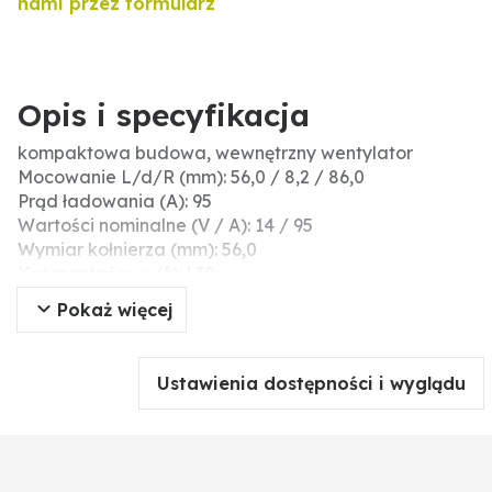
nami przez formularz
Opis i specyfikacja
kompaktowa budowa, wewnętrzny wentylator
Mocowanie L/d/R (mm): 56,0 / 8,2 / 86,0
Prąd ładowania (A): 95
Wartości nominalne (V / A): 14 / 95
Wymiar kołnierza (mm): 56,0
Kąt montażowy (°): l 30
Otwór mocujący-Ø / R (mm): 8,2 / 86,0
Pokaż więcej
Typ: B
Odstęp koła pasowego (mm): -
Ø koła pasowego (mm): -
Ustawienia dostępności i wyglądu
Szerokość pasa klinowego (mm) / rodzaj: -
Informacje dodatkowe: pyłoszczelny; przyłącza: B+
(M6), B- (M5), D+ (M5), W (M5)
Napinacz paska klinowego-Ø otworu/ R (mm): 8,2 /
86,0