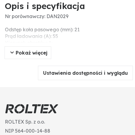
Opis i specyfikacja
Nr porównawczy: DAN2029
Odstęp koła pasowego (mm): 21
Prąd ładowania (A): 55
Kierunek obrotów: ↻
Wymiar kołnierza (mm): 21
Pokaż więcej
Napinacz paska klinowego-Ø otworu/ R (mm): 1x
10,2
Wartości nominalne (V / A): 14 / 55
Ustawienia dostępności i wyglądu
Napięcie nominalne (V): 14
Ø koła pasowego (mm): 69
Mocowanie L/d/R (mm): 1x 10,2 - 1x M8
Otwór mocujący-Ø / R (mm): 1x M8
ROLTEX Sp. z o.o.
NIP 564-000-14-88