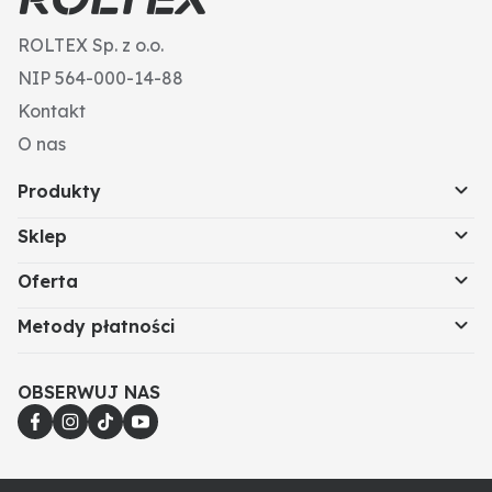
Ø koła pasowego (mm): 68,0
ROLTEX Sp. z o.o.
Otwór mocujący-Ø / R (mm): 10,2 / 86,0
Prąd ładowania (A): 33
NIP 564-000-14-88
Kontakt
O nas
Produkty
Sklep
Oferta
Metody płatności
OBSERWUJ NAS