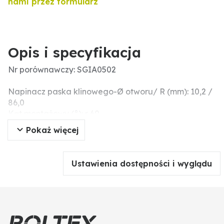
nami przez formularz
Opis i specyfikacja
Nr porównawczy: SGIA0502
Napinacz paska klinowego-Ø otworu/ R (mm): 10,2 /
86,0
Kąt montażowy (°): r 60
Informacje dodatkowe: przyłącza: B+ (M6), przyłącza:
Pokaż więcej
D+ (M5), z zaciskiem W (M5), pyłoszczelny
Napięcie nominalne (V): 14
Mocowanie L/d/R (mm): 56,0 / 10,2 / 86,0
Ustawienia dostępności i wyglądu
Szerokość pasa klinowego (mm) / rodzaj: 9,7
Kierunek obrotów: ↻
Odstęp koła pasowego (mm): 24,0
Wartości nominalne (V / A): 14 / 33
Wymiar kołnierza (mm): 56,0
Typ: B