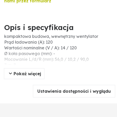
nami przez formularz
Opis i specyfikacja
kompaktowa budowa, wewnętrzny wentylator
Prąd ładowania (A): 120
Wartości nominalne (V / A): 14 / 120
Ø koła pasowego (mm): -
Mocowanie L/d/R (mm): 56,0 / 10,2 / 90,0
Typ: B
Informacje dodatkowe: pyłoszczelny; przyłącza: B+
Pokaż więcej
(M8), D+ (M5), W (M5)
Napięcie nominalne (V): 14
Odstęp koła pasowego (mm): -
Ustawienia dostępności i wyglądu
Otwór mocujący-Ø / R (mm): 10,2 / 90,0
Kąt montażowy (°): l 60
Wymiar kołnierza (mm): 56,0
Szerokość pasa klinowego (mm) / rodzaj: -
Napinacz paska klinowego-Ø otworu/ R (mm): 10,2 /