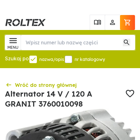
MENU
Szukaj po
nazwa/opis
nr katalogowy
Wróć do strony głównej
Alternator 14 V / 120 A
GRANIT 3760010098