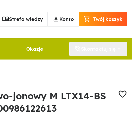
Strefa wiedzy
Konto
Twój koszyk
Okazje
Skontaktuj się
owo-jonowy M LTX14-BS
00986122613