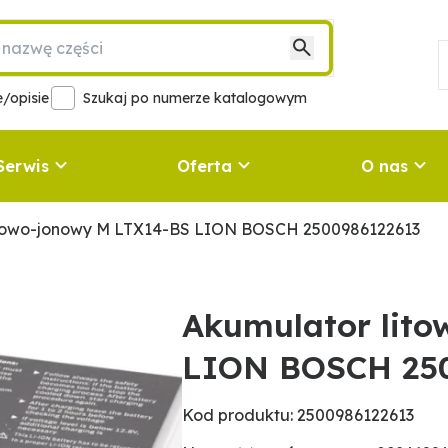
/opisie
Szukaj po numerze katalogowym
Serwis
Oferta
O nas
itowo-jonowy M LTX14-BS LION BOSCH 2500986122613
Akumulator lit
LION BOSCH 25
Kod produktu: 2500986122613