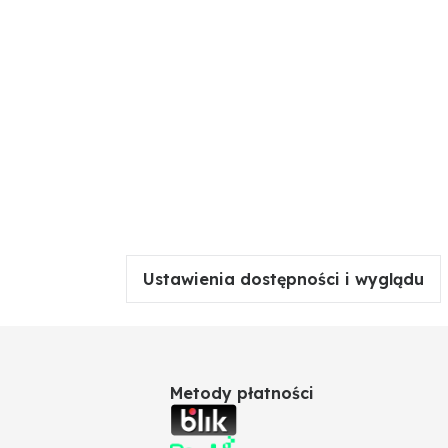
Ustawienia dostępności i wyglądu
Metody płatności
ch zapewnia większą dynamikę, radość z jazdy i
ych.