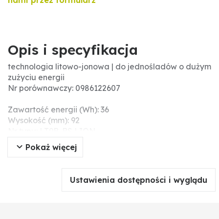
nami przez formularz
Opis i specyfikacja
technologia litowo-jonowa | do jednośladów o dużym
zużyciu energii
Nr porównawczy: 0986122607
Zawartość energii (Wh): 36
Wysokość (mm): 92
Nr typu: LT9B-BS LION
Pojemność (Ah): 3,0
Pokaż więcej
Długość (mm): 150
Wymiary dł. x sz. x wys. (mm): 150 x 65 x 92
Układ połączeń: 1
Ustawienia dostępności i wyglądu
Szerokość (mm): 65
Prąd rozruchu (EN): 180
Napięcie nominalne (V): 12
Dodatkowe informacje: Nowy, wysokowydajny