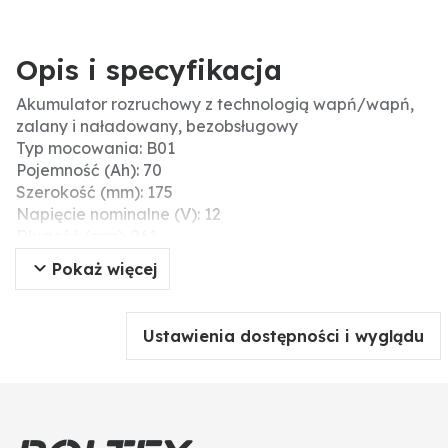
Opis i specyfikacja
Akumulator rozruchowy z technologią wapń/wapń,
zalany i naładowany, bezobsługowy
Typ mocowania: B01
Pojemność (Ah): 70
Szerokość (mm): 175
Napięcie nominalne (V): 12
Długość (mm): 261
Wymiary dł. x sz. x wys. (mm): 261 x 175 x 220
Pokaż więcej
Prąd rozruchu (EN): 630
ETN: 570 413 063
Bieguny: 1
Ustawienia dostępności i wyglądu
Nr typu: E24
Układ połączeń: 1
Wysokość (mm): 220
Typ: SLI