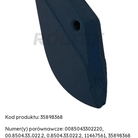
Kod produktu: 35898368
Numer(y) porównawcze: 0085043302220,
00.8504.33..022.2, 0.8504.33.022.2, 11467561, 35898368