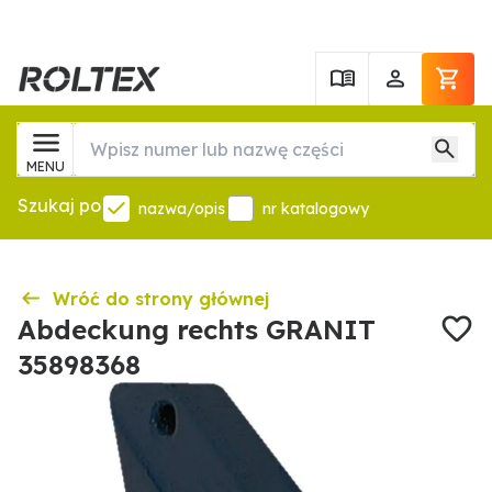
MENU
Szukaj po
nazwa/opis
nr katalogowy
Wróć do strony głównej
Abdeckung rechts GRANIT
35898368