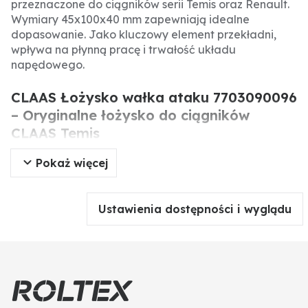
przeznaczone do ciągników serii Temis oraz Renault.
Wymiary 45x100x40 mm zapewniają idealne
dopasowanie. Jako kluczowy element przekładni,
wpływa na płynną pracę i trwałość układu
napędowego.
CLAAS Łożysko wałka ataku 7703090096
– Oryginalne łożysko do ciągników
CLAAS Temis
Pokaż więcej
Oryginalne łożysko wałka ataku CLAAS to
precyzyjnie wykonany element stosowany w
ciągnikach serii Temis oraz Renault. Odpowiada za
Ustawienia dostępności i wyglądu
przenoszenie obciążeń i zapewnienie płynnej pracy
skrzyni biegów. Wymiary 45x100x40 mm gwarantują
idealne dopasowanie i długotrwałą niezawodność.
Specyfikacja produktu