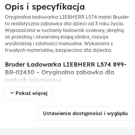
Opis i specyfikacja
Oryginalna ładowarka LIEBHERR L574 marki Bruder
to realistyczna zabawka dla dzieci od 3 roku życia.
Wyposażona w ruchomy ładownik czołowy, skrętną
oś przednią i otwieraną klapę silnika, rozwija
wyobraźnię i zdolności manualne. Wykonana z
trwałych materiałów, bezpieczna dla dziecka.
Bruder Ładowarka LIEBHERR L574 899-
BR-02430 – Oryginalna zabawka dla
małych inżynierów
Pokaż więcej
Ładowarka LIEBHERR L574 od Bruder to wierna
miniatura prawdziwej maszyny budowlanej,
stworzona z myślą o dzieciach powyżej 3 roku życia.
Ustawienia dostępności i wyglądu
Zabawka umożliwia symulację prac w gospodarstwie
lub na budowie, rozwijając kreatywność i
zainteresowanie techniką.